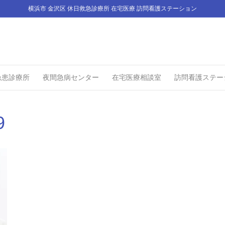
横浜市 金沢区 休日救急診療所 在宅医療 訪問看護ステーション
急患診療所
夜間急病センター
在宅医療相談室
訪問看護ステー
9