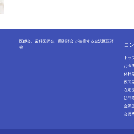
医師会、歯科医師会、薬剤師会 が連携する金沢区医師
コ
会
トッ
お医
休日
夜間
在宅
訪問
金沢
会員