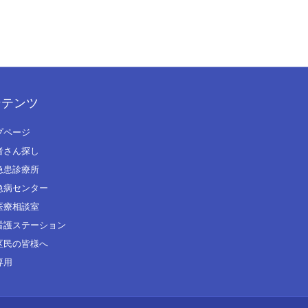
ンテンツ
プページ
者さん探し
急患診療所
急病センター
医療相談室
看護ステーション
区民の皆様へ
専用